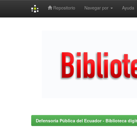
Repositorio
Navegar por
Ayuda
Skip
navigation
Defensoría Pública del Ecuador - Biblioteca digit