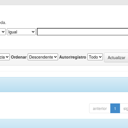
eda.
Ordenar
Autor/registro
anterior
1
si