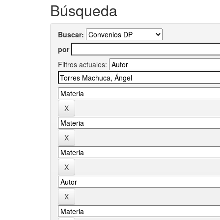
Búsqueda
Buscar:
por
Filtros actuales: