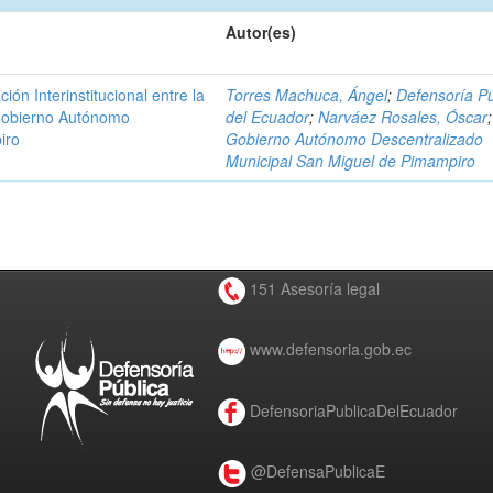
Autor(es)
n Interinstitucional entre la
Torres Machuca, Ángel
;
Defensoría Pú
 Gobierno Autónomo
del Ecuador
;
Narváez Rosales, Óscar
;
iro
Gobierno Autónomo Descentralizado
Municipal San Miguel de Pimampiro
151 Asesoría legal
www.defensoria.gob.ec
DefensoriaPublicaDelEcuador
@DefensaPublicaE