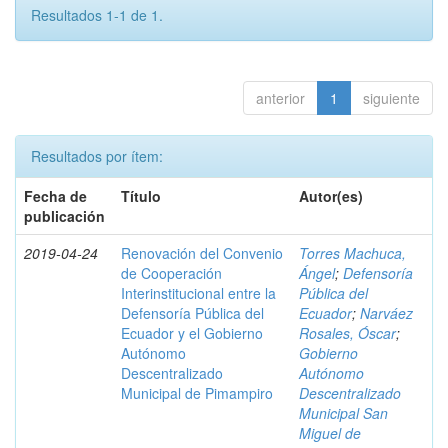
Resultados 1-1 de 1.
anterior
1
siguiente
Resultados por ítem:
Fecha de
Título
Autor(es)
publicación
2019-04-24
Renovación del Convenio
Torres Machuca,
de Cooperación
Ángel
;
Defensoría
Interinstitucional entre la
Pública del
Defensoría Pública del
Ecuador
;
Narváez
Ecuador y el Gobierno
Rosales, Óscar
;
Autónomo
Gobierno
Descentralizado
Autónomo
Municipal de Pimampiro
Descentralizado
Municipal San
Miguel de