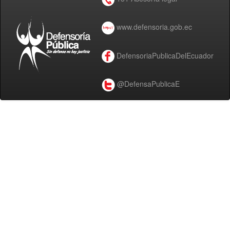
www.defensoria.gob.ec
DefensoriaPublicaDelEcuador
@DefensaPublicaE