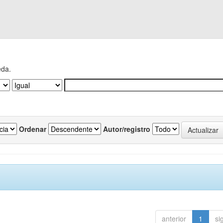
eda.
Ordenar
Autor/registro
anterior
1
si