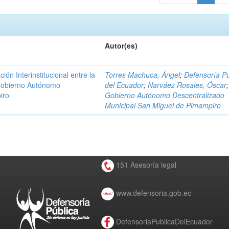
Autor(es)
n Interinstitucional entre la
Torres Machuca, Ángel
;
Defensoría Pú
 Gobierno Autónomo
del Ecuador
;
Narváez Rosales, Óscar
;
iro
Gobierno Autónomo Descentralizado
Municipal San Miguel de Pimampiro
151 Asesoría legal
www.defensoria.gob.ec
DefensoriaPublicaDelEcuador