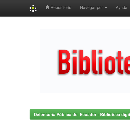
Repositorio
Navegar por
Ayuda
Skip
navigation
Defensoría Pública del Ecuador - Biblioteca digit