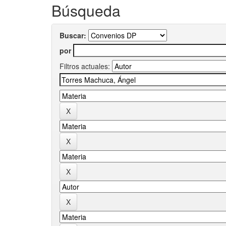
Búsqueda
Buscar:
por
Filtros actuales: