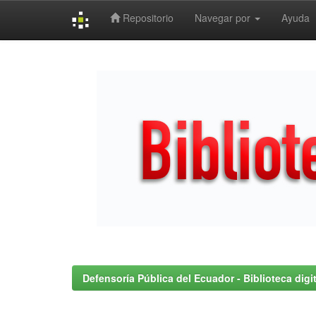
Repositorio
Navegar por
Ayuda
Skip
navigation
Defensoría Pública del Ecuador - Biblioteca digit