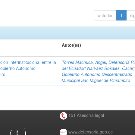
anterior
1
si
Autor(es)
n Interinstitucional entre la
Torres Machuca, Ángel
;
Defensoría Pú
 Gobierno Autónomo
del Ecuador
;
Narváez Rosales, Óscar
;
iro
Gobierno Autónomo Descentralizado
Municipal San Miguel de Pimampiro
151 Asesoría legal
www.defensoria.gob.ec