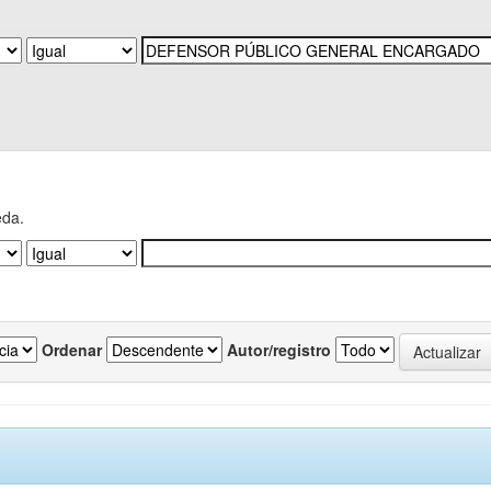
eda.
Ordenar
Autor/registro