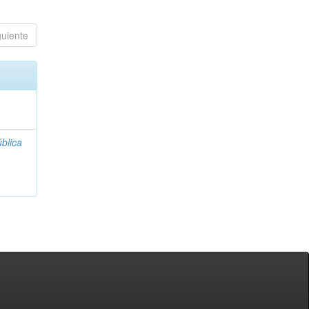
guiente
blica