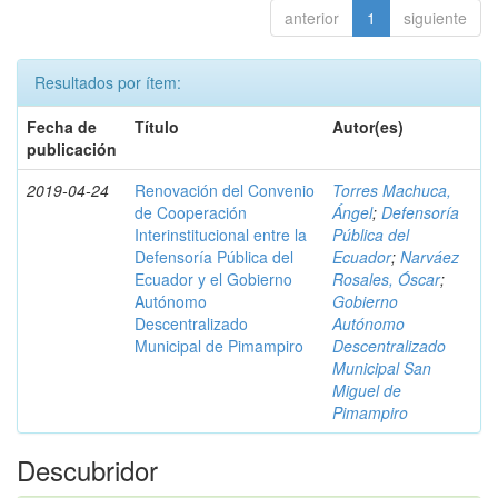
anterior
1
siguiente
Resultados por ítem:
Fecha de
Título
Autor(es)
publicación
2019-04-24
Renovación del Convenio
Torres Machuca,
de Cooperación
Ángel
;
Defensoría
Interinstitucional entre la
Pública del
Defensoría Pública del
Ecuador
;
Narváez
Ecuador y el Gobierno
Rosales, Óscar
;
Autónomo
Gobierno
Descentralizado
Autónomo
Municipal de Pimampiro
Descentralizado
Municipal San
Miguel de
Pimampiro
Descubridor