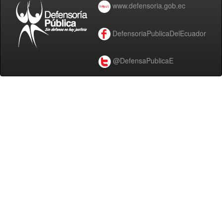
www.defensoria.gob.ec
DefensoriaPublicaDelEcuador
@DefensaPublicaE