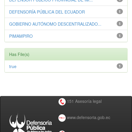
DEFENSORÍA PÚBLICA DEL ECUADOR
1
GOBIERNO AUTÓNOMO DESCENTRALIZADO...
1
PIMAMPIRO
1
Has File(s)
true
1
151 Asesoría legal
www.defensoria.gob.ec