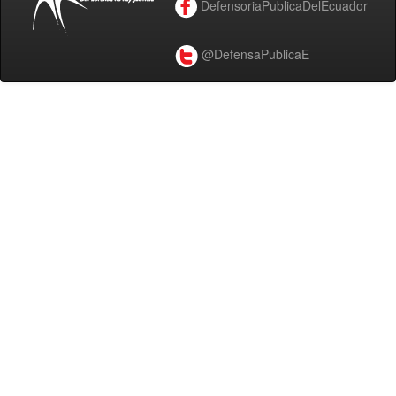
DefensoriaPublicaDelEcuador
@DefensaPublicaE