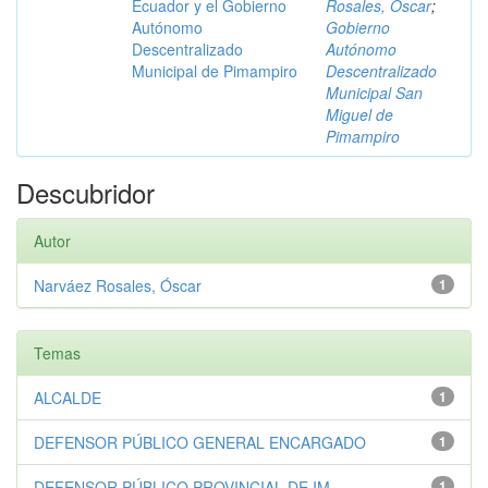
Ecuador y el Gobierno
Rosales, Óscar
;
Autónomo
Gobierno
Descentralizado
Autónomo
Municipal de Pimampiro
Descentralizado
Municipal San
Miguel de
Pimampiro
Descubridor
Autor
Narváez Rosales, Óscar
1
Temas
ALCALDE
1
DEFENSOR PÚBLICO GENERAL ENCARGADO
1
DEFENSOR PÚBLICO PROVINCIAL DE IM...
1