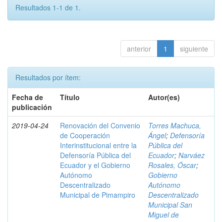
Resultados 1-1 de 1.
anterior
1
siguiente
Resultados por ítem:
Fecha de
Título
Autor(es)
publicación
2019-04-24
Renovación del Convenio
Torres Machuca,
de Cooperación
Ángel
;
Defensoría
Interinstitucional entre la
Pública del
Defensoría Pública del
Ecuador
;
Narváez
Ecuador y el Gobierno
Rosales, Óscar
;
Autónomo
Gobierno
Descentralizado
Autónomo
Municipal de Pimampiro
Descentralizado
Municipal San
Miguel de