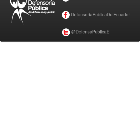
DefensoriaPublicaDelEcuador
@DefensaPublicaE