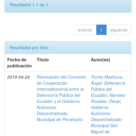
Resultados 1-1 de 1.
anterior
1
siguiente
Resultados por ítem:
Fecha de
Título
Autor(es)
publicación
2019-04-24
Renovación del Convenio
Torres Machuca,
de Cooperación
Ángel
;
Defensoría
Interinstitucional entre la
Pública del
Defensoría Pública del
Ecuador
;
Narváez
Ecuador y el Gobierno
Rosales, Óscar
;
Autónomo
Gobierno
Descentralizado
Autónomo
Municipal de Pimampiro
Descentralizado
Municipal San
Miguel de