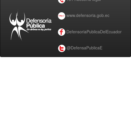
www.defensoria.gob.ec
DefensoriaPublicaDelEcuador
@DefensaPublicaE