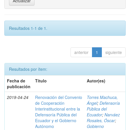
Resultados 1-1 de 1.
anterior
1
siguiente
Resultados por ítem:
Fecha de
Título
Autor(es)
publicación
2019-04-24
Renovación del Convenio
Torres Machuca,
de Cooperación
Ángel
;
Defensoría
Interinstitucional entre la
Pública del
Defensoría Pública del
Ecuador
;
Narváez
Ecuador y el Gobierno
Rosales, Óscar
;
Autónomo
Gobierno