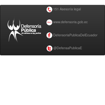
151 Asesoría legal
www.defensoria.gob.ec
DefensoriaPublicaDelEcuador
@DefensaPublicaE