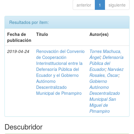
anterior
1
siguiente
Resultados por ítem:
Fecha de
Título
Autor(es)
publicación
2019-04-24
Renovación del Convenio
Torres Machuca,
de Cooperación
Ángel
;
Defensoría
Interinstitucional entre la
Pública del
Defensoría Pública del
Ecuador
;
Narváez
Ecuador y el Gobierno
Rosales, Óscar
;
Autónomo
Gobierno
Descentralizado
Autónomo
Municipal de Pimampiro
Descentralizado
Municipal San
Miguel de
Pimampiro
Descubridor