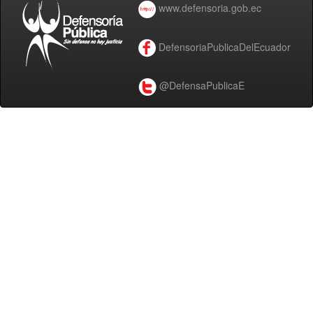
www.defensoria.gob.ec
DefensoriaPublicaDelEcuador
@DefensaPublicaE