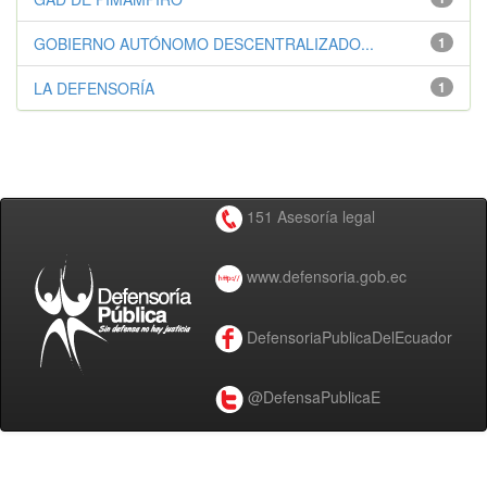
GOBIERNO AUTÓNOMO DESCENTRALIZADO...
1
LA DEFENSORÍA
1
151 Asesoría legal
www.defensoria.gob.ec
DefensoriaPublicaDelEcuador
@DefensaPublicaE