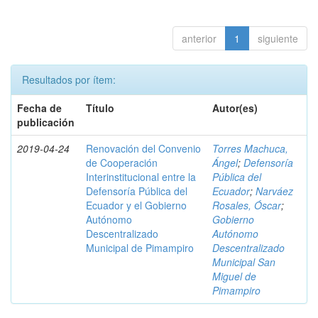
anterior
1
siguiente
Resultados por ítem:
Fecha de
Título
Autor(es)
publicación
2019-04-24
Renovación del Convenio
Torres Machuca,
de Cooperación
Ángel
;
Defensoría
Interinstitucional entre la
Pública del
Defensoría Pública del
Ecuador
;
Narváez
Ecuador y el Gobierno
Rosales, Óscar
;
Autónomo
Gobierno
Descentralizado
Autónomo
Municipal de Pimampiro
Descentralizado
Municipal San
Miguel de
Pimampiro