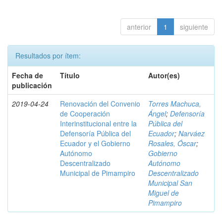
anterior
1
siguiente
Resultados por ítem:
Fecha de
Título
Autor(es)
publicación
2019-04-24
Renovación del Convenio
Torres Machuca,
de Cooperación
Ángel
;
Defensoría
Interinstitucional entre la
Pública del
Defensoría Pública del
Ecuador
;
Narváez
Ecuador y el Gobierno
Rosales, Óscar
;
Autónomo
Gobierno
Descentralizado
Autónomo
Municipal de Pimampiro
Descentralizado
Municipal San
Miguel de
Pimampiro