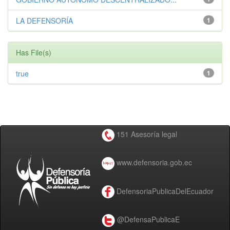
LA DEFENSORÍA
1
Has File(s)
true
1
151 Asesoría legal
www.defensoria.gob.ec
DefensoriaPublicaDelEcuador
@DefensaPublicaE