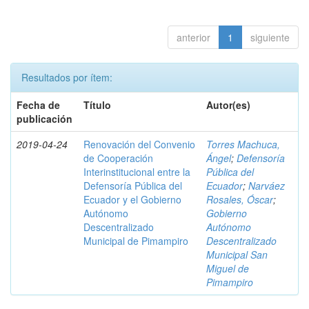
anterior
1
siguiente
Resultados por ítem:
Fecha de
Título
Autor(es)
publicación
2019-04-24
Renovación del Convenio
Torres Machuca,
de Cooperación
Ángel
;
Defensoría
Interinstitucional entre la
Pública del
Defensoría Pública del
Ecuador
;
Narváez
Ecuador y el Gobierno
Rosales, Óscar
;
Autónomo
Gobierno
Descentralizado
Autónomo
Municipal de Pimampiro
Descentralizado
Municipal San
Miguel de
Pimampiro