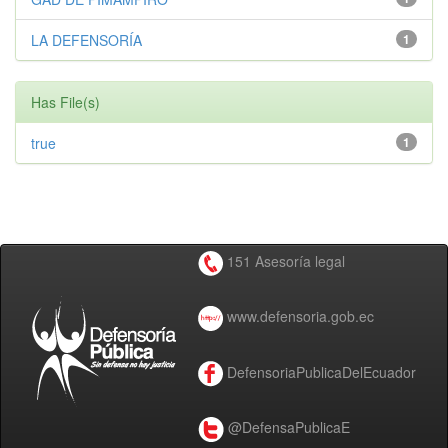
LA DEFENSORÍA
1
Has File(s)
true
1
151 Asesoría legal
www.defensoria.gob.ec
DefensoriaPublicaDelEcuador
@DefensaPublicaE