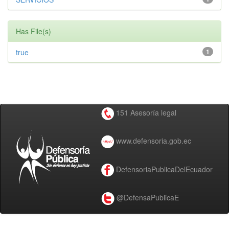
Has File(s)
true
1
151 Asesoría legal
www.defensoria.gob.ec
DefensoriaPublicaDelEcuador
@DefensaPublicaE