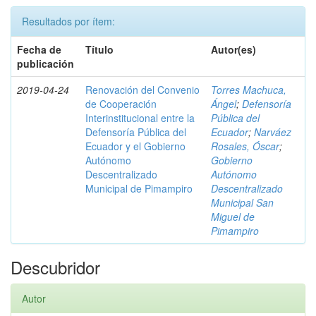
Resultados por ítem:
Fecha de
Título
Autor(es)
publicación
2019-04-24
Renovación del Convenio
Torres Machuca,
de Cooperación
Ángel
;
Defensoría
Interinstitucional entre la
Pública del
Defensoría Pública del
Ecuador
;
Narváez
Ecuador y el Gobierno
Rosales, Óscar
;
Autónomo
Gobierno
Descentralizado
Autónomo
Municipal de Pimampiro
Descentralizado
Municipal San
Miguel de
Pimampiro
Descubridor
Autor