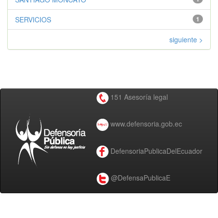
SERVICIOS
1
siguiente >
151 Asesoría legal
www.defensoria.gob.ec
DefensoriaPublicaDelEcuador
@DefensaPublicaE