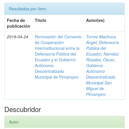
Resultados por ítem:
Fecha de
Título
Autor(es)
publicación
2019-04-24
Renovación del Convenio
Torres Machuca,
de Cooperación
Ángel
;
Defensoría
Interinstitucional entre la
Pública del
Defensoría Pública del
Ecuador
;
Narváez
Ecuador y el Gobierno
Rosales, Óscar
;
Autónomo
Gobierno
Descentralizado
Autónomo
Municipal de Pimampiro
Descentralizado
Municipal San
Miguel de
Pimampiro
Descubridor
Autor