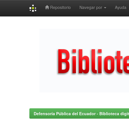
Repositorio
Navegar por
Ayuda
Skip
navigation
Defensoría Pública del Ecuador - Biblioteca digit