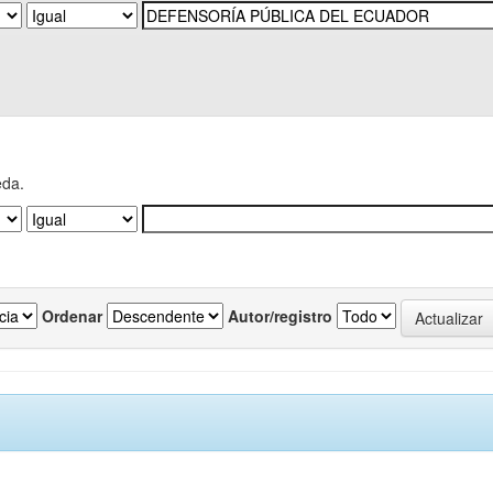
eda.
Ordenar
Autor/registro