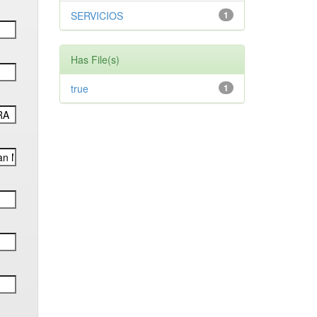
SERVICIOS
1
Has File(s)
true
1