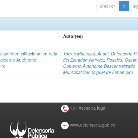
anterior
1
si
Autor(es)
n Interinstitucional entre la
Torres Machuca, Ángel
;
Defensoría Pú
 Gobierno Autónomo
del Ecuador
;
Narváez Rosales, Óscar
;
iro
Gobierno Autónomo Descentralizado
Municipal San Miguel de Pimampiro
151 Asesoría legal
www.defensoria.gob.ec