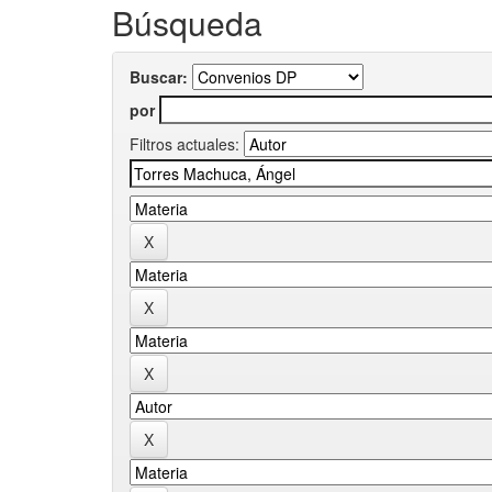
Búsqueda
Buscar:
por
Filtros actuales: