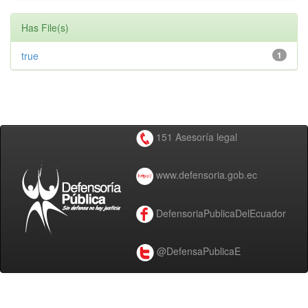
Has File(s)
true
1
151 Asesoría legal
www.defensoria.gob.ec
DefensoriaPublicaDelEcuador
@DefensaPublicaE