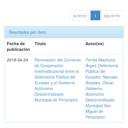
anterior
1
siguiente
Resultados por ítem:
Fecha de
Título
Autor(es)
publicación
2019-04-24
Renovación del Convenio
Torres Machuca,
de Cooperación
Ángel
;
Defensoría
Interinstitucional entre la
Pública del
Defensoría Pública del
Ecuador
;
Narváez
Ecuador y el Gobierno
Rosales, Óscar
;
Autónomo
Gobierno
Descentralizado
Autónomo
Municipal de Pimampiro
Descentralizado
Municipal San
Miguel de
Pimampiro