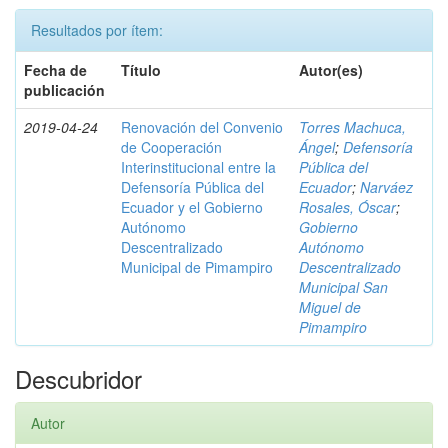
Resultados por ítem:
Fecha de
Título
Autor(es)
publicación
2019-04-24
Renovación del Convenio
Torres Machuca,
de Cooperación
Ángel
;
Defensoría
Interinstitucional entre la
Pública del
Defensoría Pública del
Ecuador
;
Narváez
Ecuador y el Gobierno
Rosales, Óscar
;
Autónomo
Gobierno
Descentralizado
Autónomo
Municipal de Pimampiro
Descentralizado
Municipal San
Miguel de
Pimampiro
Descubridor
Autor