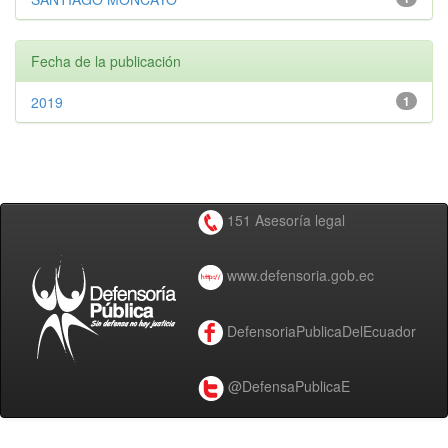
Fecha de la publicación
2019
1
151 Asesoría legal
www.defensoria.gob.ec
DefensoriaPublicaDelEcuador
@DefensaPublicaE