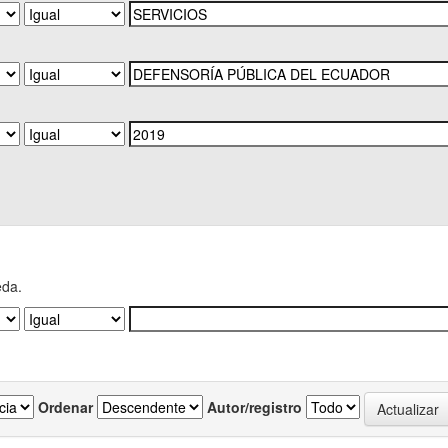
eda.
Ordenar
Autor/registro