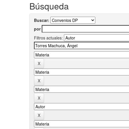
Búsqueda
Buscar:
por
Filtros actuales: