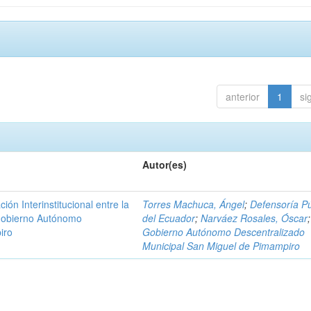
anterior
1
si
Autor(es)
n Interinstitucional entre la
Torres Machuca, Ángel
;
Defensoría Pú
 Gobierno Autónomo
del Ecuador
;
Narváez Rosales, Óscar
;
iro
Gobierno Autónomo Descentralizado
Municipal San Miguel de Pimampiro