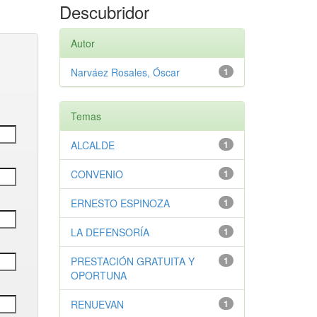
Descubridor
Autor
Narváez Rosales, Óscar
1
Temas
ALCALDE
1
CONVENIO
1
ERNESTO ESPINOZA
1
LA DEFENSORÍA
1
PRESTACIÓN GRATUITA Y
1
OPORTUNA
RENUEVAN
1