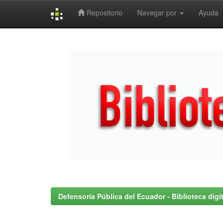
Repositorio
Navegar por
Ayuda
Skip
navigation
Defensoría Pública del Ecuador - Biblioteca digit