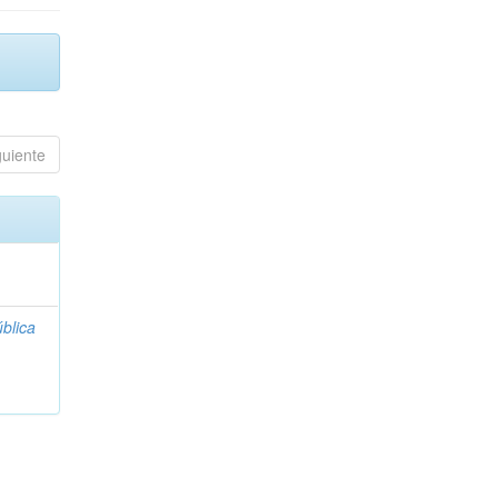
guiente
blica