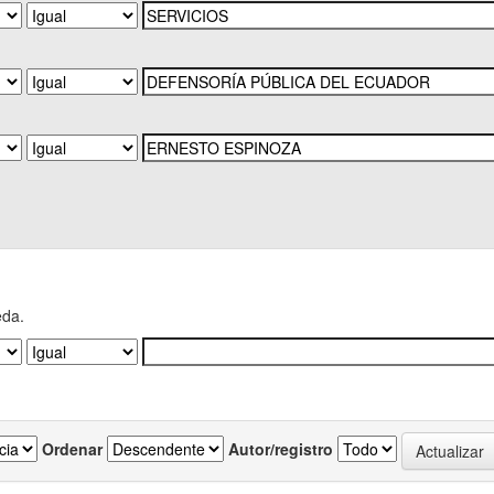
eda.
Ordenar
Autor/registro