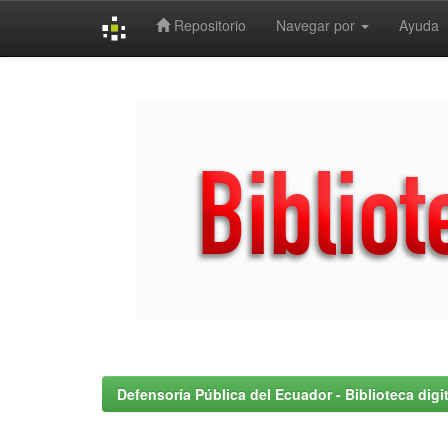
Repositorio
Navegar por
Ayuda
Skip
navigation
Defensoría Pública del Ecuador - Biblioteca digit