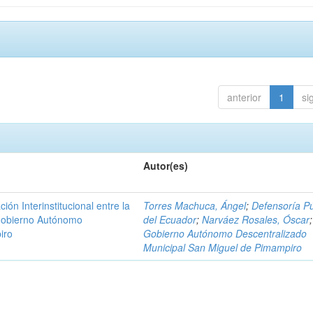
anterior
1
si
Autor(es)
n Interinstitucional entre la
Torres Machuca, Ángel
;
Defensoría Pú
 Gobierno Autónomo
del Ecuador
;
Narváez Rosales, Óscar
;
iro
Gobierno Autónomo Descentralizado
Municipal San Miguel de Pimampiro