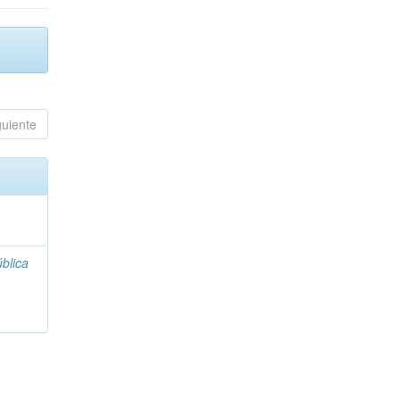
guiente
blica