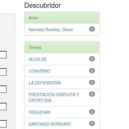
Descubridor
Autor
Narváez Rosales, Óscar
1
Temas
ALCALDE
1
CONVENIO
1
LA DEFENSORÍA
1
PRESTACIÓN GRATUITA Y
1
OPORTUNA
RENUEVAN
1
SANTIAGO MONCAYO
1