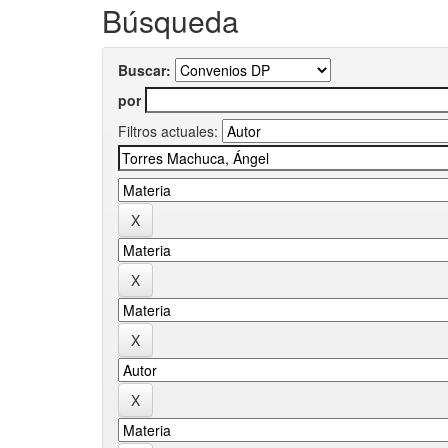
Búsqueda
Buscar:
por
Filtros actuales: