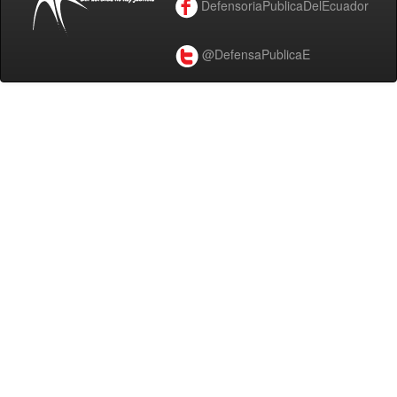
DefensoriaPublicaDelEcuador
@DefensaPublicaE