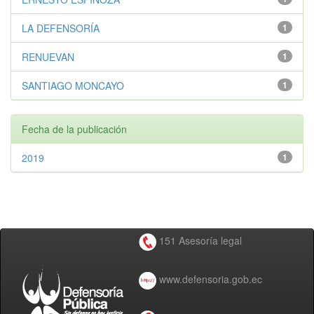
LA DEFENSORÍA
1
RENUEVAN
1
SANTIAGO MONCAYO
1
Fecha de la publicación
2019
1
151 Asesoría legal
www.defensoria.gob.ec