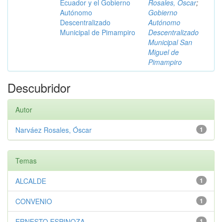
Ecuador y el Gobierno
Rosales, Óscar
;
Autónomo
Gobierno
Descentralizado
Autónomo
Municipal de Pimampiro
Descentralizado
Municipal San
Miguel de
Pimampiro
Descubridor
Autor
Narváez Rosales, Óscar
1
Temas
ALCALDE
1
CONVENIO
1
ERNESTO ESPINOZA
1