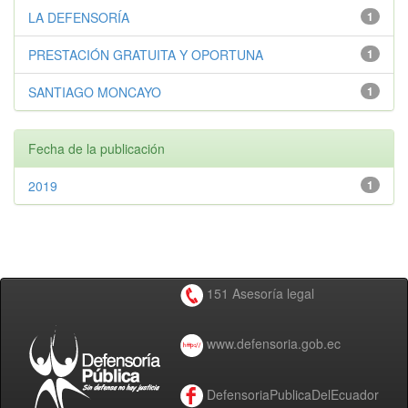
LA DEFENSORÍA
1
PRESTACIÓN GRATUITA Y OPORTUNA
1
SANTIAGO MONCAYO
1
Fecha de la publicación
2019
1
151 Asesoría legal
www.defensoria.gob.ec
DefensoriaPublicaDelEcuador