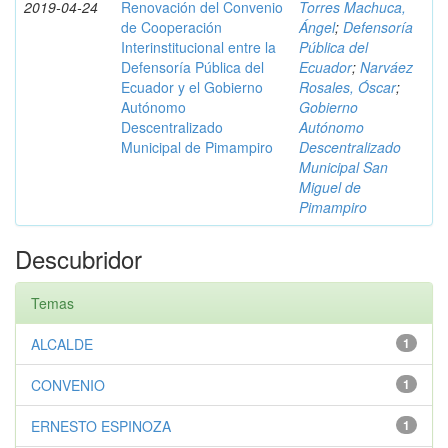
2019-04-24
Renovación del Convenio
Torres Machuca,
de Cooperación
Ángel
;
Defensoría
Interinstitucional entre la
Pública del
Defensoría Pública del
Ecuador
;
Narváez
Ecuador y el Gobierno
Rosales, Óscar
;
Autónomo
Gobierno
Descentralizado
Autónomo
Municipal de Pimampiro
Descentralizado
Municipal San
Miguel de
Pimampiro
Descubridor
Temas
ALCALDE
1
CONVENIO
1
ERNESTO ESPINOZA
1