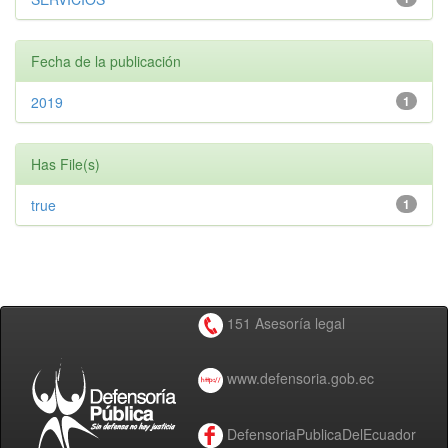
Fecha de la publicación
2019
1
Has File(s)
true
1
151 Asesoría legal
www.defensoria.gob.ec
DefensoriaPublicaDelEcuador