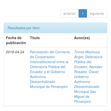
anterior
1
siguiente
Resultados por ítem:
Fecha de
Título
Autor(es)
publicación
2019-04-24
Renovación del Convenio
Torres Machuca,
de Cooperación
Ángel
;
Defensoría
Interinstitucional entre la
Pública del
Defensoría Pública del
Ecuador
;
Narváez
Ecuador y el Gobierno
Rosales, Óscar
;
Autónomo
Gobierno
Descentralizado
Autónomo
Municipal de Pimampiro
Descentralizado
Municipal San
Miguel de
Pimampiro