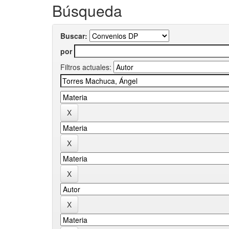
Búsqueda
Buscar:
por
Filtros actuales: