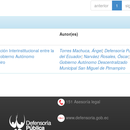
anterior
1
si
Autor(es)
n Interinstitucional entre la
Torres Machuca, Ángel
;
Defensoría Pú
 Gobierno Autónomo
del Ecuador
;
Narváez Rosales, Óscar
;
iro
Gobierno Autónomo Descentralizado
Municipal San Miguel de Pimampiro
151 Asesoría legal
www.defensoria.gob.ec