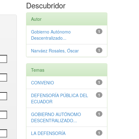
Descubridor
Autor
Gobierno Autónomo
1
Descentralizado...
Narváez Rosales, Óscar
1
Temas
CONVENIO
1
DEFENSORÍA PÚBLICA DEL
1
ECUADOR
GOBIERNO AUTÓNOMO
1
DESCENTRALIZADO...
LA DEFENSORÍA
1