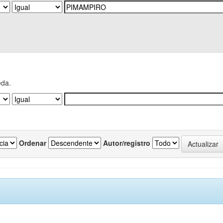
eda.
Ordenar
Autor/registro