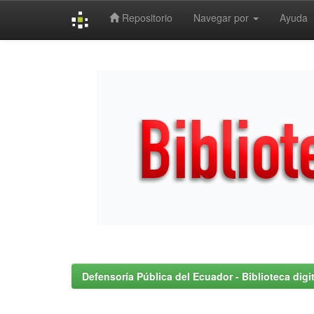
Repositorio
Navegar por
Ayuda
Skip
navigation
Defensoría Pública del Ecuador - Biblioteca digit