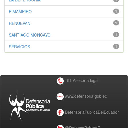
PIMAMPIRO
1
RENUEVAN
1
SANTIAGO MONCAYO
1
SERVICIOS
1
151 Asesoría legal
www.defensoria.gob.ec
DefensoriaPublicaDelEcuador
@DefensaPublicaE