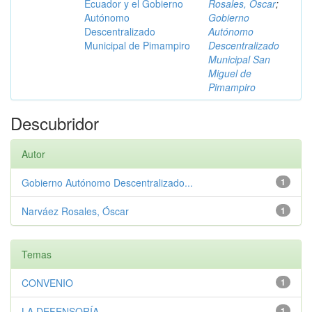
Ecuador y el Gobierno
Rosales, Óscar
;
Autónomo
Gobierno
Descentralizado
Autónomo
Municipal de Pimampiro
Descentralizado
Municipal San
Miguel de
Pimampiro
Descubridor
Autor
Gobierno Autónomo Descentralizado...
1
Narváez Rosales, Óscar
1
Temas
CONVENIO
1
LA DEFENSORÍA
1