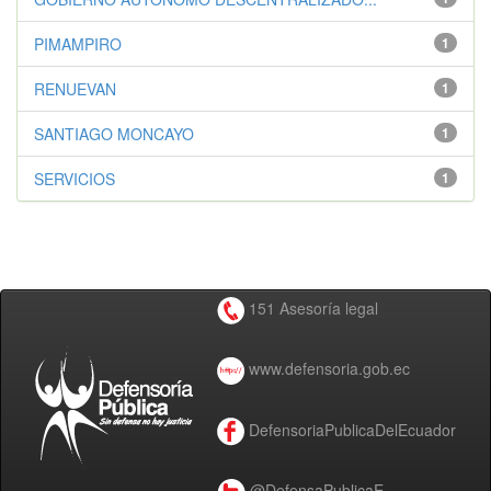
PIMAMPIRO
1
RENUEVAN
1
SANTIAGO MONCAYO
1
SERVICIOS
1
151 Asesoría legal
www.defensoria.gob.ec
DefensoriaPublicaDelEcuador
@DefensaPublicaE