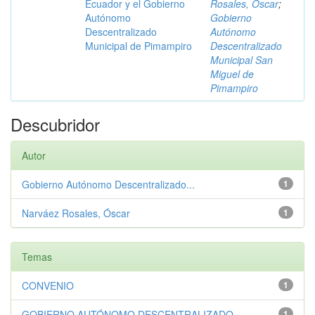
Ecuador y el Gobierno
Rosales, Óscar
;
Autónomo
Gobierno
Descentralizado
Autónomo
Municipal de Pimampiro
Descentralizado
Municipal San
Miguel de
Pimampiro
Descubridor
Autor
Gobierno Autónomo Descentralizado...
1
Narváez Rosales, Óscar
1
Temas
CONVENIO
1
GOBIERNO AUTÓNOMO DESCENTRALIZADO...
1