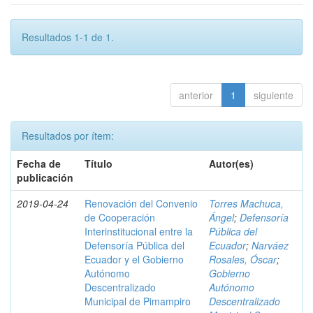
Resultados 1-1 de 1.
anterior
1
siguiente
Resultados por ítem:
Fecha de
Título
Autor(es)
publicación
2019-04-24
Renovación del Convenio
Torres Machuca,
de Cooperación
Ángel
;
Defensoría
Interinstitucional entre la
Pública del
Defensoría Pública del
Ecuador
;
Narváez
Ecuador y el Gobierno
Rosales, Óscar
;
Autónomo
Gobierno
Descentralizado
Autónomo
Municipal de Pimampiro
Descentralizado