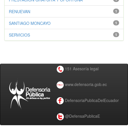
RENUEVAN
1
SANTIAGO MONCAYO
1
SERVICIOS
1
151 Asesoría legal
www.defensoria.gob.ec
DefensoriaPublicaDelEcuador
@DefensaPublicaE