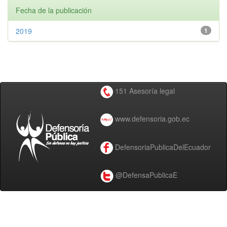
Fecha de la publicación
2019
1
151 Asesoría legal
www.defensoria.gob.ec
DefensoriaPublicaDelEcuador
@DefensaPublicaE