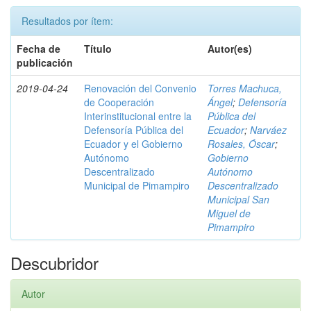
Resultados por ítem:
Fecha de
Título
Autor(es)
publicación
2019-04-24
Renovación del Convenio
Torres Machuca,
de Cooperación
Ángel
;
Defensoría
Interinstitucional entre la
Pública del
Defensoría Pública del
Ecuador
;
Narváez
Ecuador y el Gobierno
Rosales, Óscar
;
Autónomo
Gobierno
Descentralizado
Autónomo
Municipal de Pimampiro
Descentralizado
Municipal San
Miguel de
Pimampiro
Descubridor
Autor