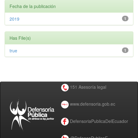
Fecha de la publicación
2019
1
Has File(s)
true
1
151 Asesoría legal
www.defensoria.gob.ec
DefensoriaPublicaDelEcuador