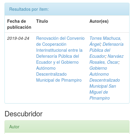
Resultados por ítem:
Fecha de
Título
Autor(es)
publicación
2019-04-24
Renovación del Convenio
Torres Machuca,
de Cooperación
Ángel
;
Defensoría
Interinstitucional entre la
Pública del
Defensoría Pública del
Ecuador
;
Narváez
Ecuador y el Gobierno
Rosales, Óscar
;
Autónomo
Gobierno
Descentralizado
Autónomo
Municipal de Pimampiro
Descentralizado
Municipal San
Miguel de
Pimampiro
Descubridor
Autor