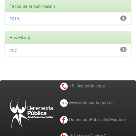
Fecha de la publicación
2019
1
Has File(s)
true
1
151 Asesoría legal
www.defensoria.gob.ec
DefensoriaPublicaDelEcuador