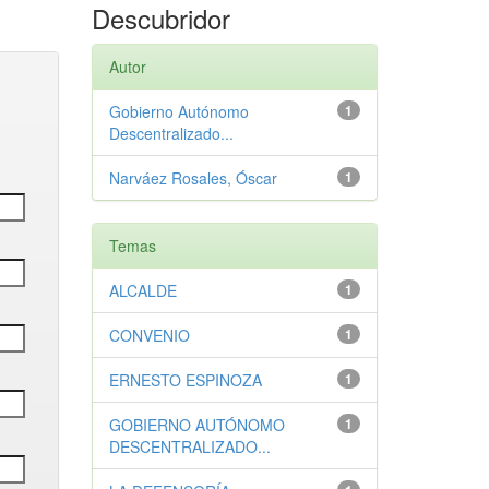
Descubridor
Autor
Gobierno Autónomo
1
Descentralizado...
Narváez Rosales, Óscar
1
Temas
ALCALDE
1
CONVENIO
1
ERNESTO ESPINOZA
1
GOBIERNO AUTÓNOMO
1
DESCENTRALIZADO...