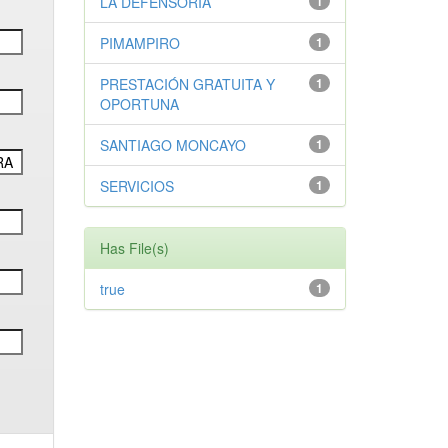
LA DEFENSORÍA
1
PIMAMPIRO
1
PRESTACIÓN GRATUITA Y
1
OPORTUNA
SANTIAGO MONCAYO
1
SERVICIOS
1
Has File(s)
true
1