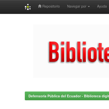
Repositorio
Navegar por
Ayuda
Skip
navigation
Defensoría Pública del Ecuador - Biblioteca digit