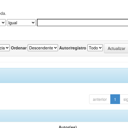
eda.
Ordenar
Autor/registro
anterior
1
si
Autor(es)