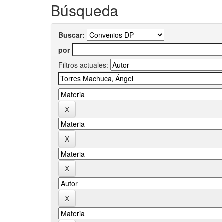
Búsqueda
Buscar:
por
Filtros actuales: