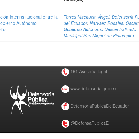
n Interinstitucional entre la
Torres Machuca, Ángel
;
Defensoría Pú
 Gobierno Autónomo
del Ecuador
;
Narváez Rosales, Óscar
;
iro
Gobierno Autónomo Descentralizado
Municipal San Miguel de Pimampiro
151 Asesoría legal
www.defensoria.gob.ec
DefensoriaPublicaDelEcuador
@DefensaPublicaE