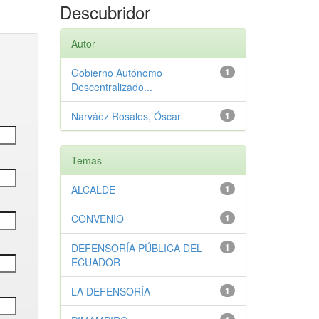
Descubridor
Autor
Gobierno Autónomo
1
Descentralizado...
Narváez Rosales, Óscar
1
Temas
ALCALDE
1
CONVENIO
1
DEFENSORÍA PÚBLICA DEL
1
ECUADOR
LA DEFENSORÍA
1