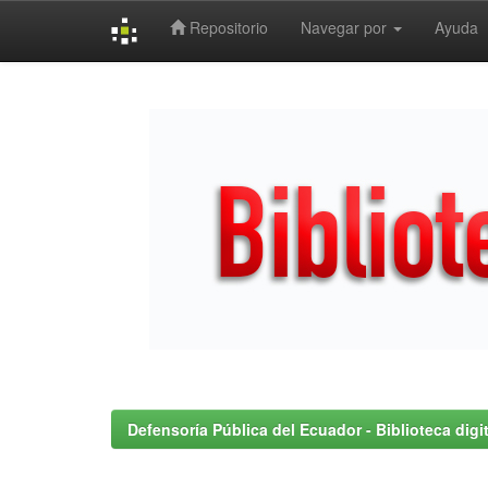
Repositorio
Navegar por
Ayuda
Skip
navigation
Defensoría Pública del Ecuador - Biblioteca digit