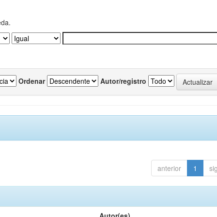
eda.
Ordenar
Autor/registro
anterior
1
si
Autor(es)