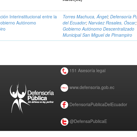
n Interinstitucional entre la
Torres Machuca, Ángel
;
Defensoría Pú
 Gobierno Autónomo
del Ecuador
;
Narváez Rosales, Óscar
;
iro
Gobierno Autónomo Descentralizado
Municipal San Miguel de Pimampiro
151 Asesoría legal
www.defensoria.gob.ec
DefensoriaPublicaDelEcuador
@DefensaPublicaE