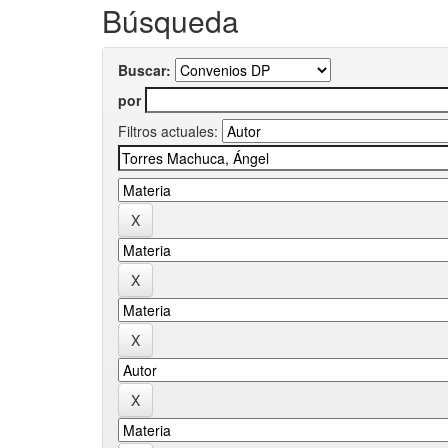
Búsqueda
Buscar:
por
Filtros actuales: