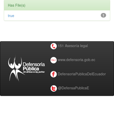
Has File(s)
true
1
151 Asesoría legal
www.defensoria.gob.ec
DefensoriaPublicaDelEcuador
@DefensaPublicaE