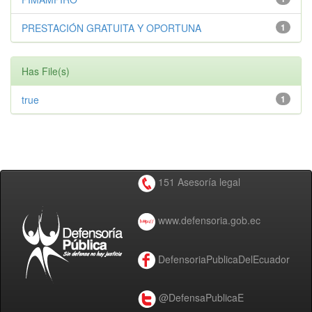
PRESTACIÓN GRATUITA Y OPORTUNA
1
Has File(s)
true
1
151 Asesoría legal
www.defensoria.gob.ec
DefensoriaPublicaDelEcuador
@DefensaPublicaE