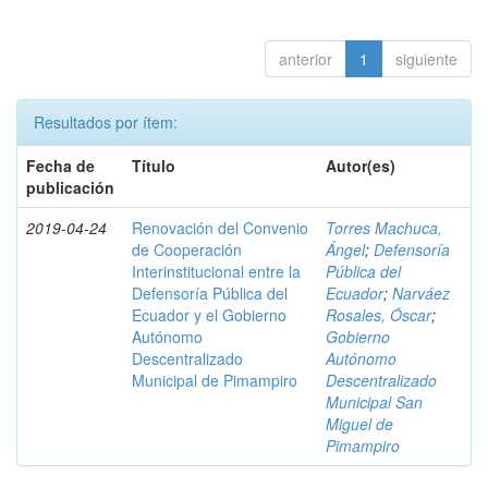
anterior
1
siguiente
Resultados por ítem:
Fecha de
Título
Autor(es)
publicación
2019-04-24
Renovación del Convenio
Torres Machuca,
de Cooperación
Ángel
;
Defensoría
Interinstitucional entre la
Pública del
Defensoría Pública del
Ecuador
;
Narváez
Ecuador y el Gobierno
Rosales, Óscar
;
Autónomo
Gobierno
Descentralizado
Autónomo
Municipal de Pimampiro
Descentralizado
Municipal San
Miguel de
Pimampiro