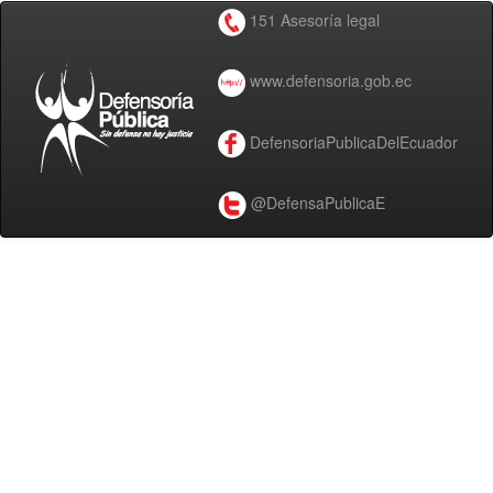
151 Asesoría legal
www.defensoria.gob.ec
DefensoriaPublicaDelEcuador
@DefensaPublicaE