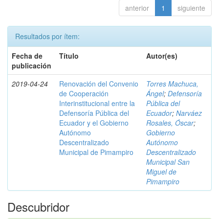
anterior
1
siguiente
Resultados por ítem:
Fecha de
Título
Autor(es)
publicación
2019-04-24
Renovación del Convenio
Torres Machuca,
de Cooperación
Ángel
;
Defensoría
Interinstitucional entre la
Pública del
Defensoría Pública del
Ecuador
;
Narváez
Ecuador y el Gobierno
Rosales, Óscar
;
Autónomo
Gobierno
Descentralizado
Autónomo
Municipal de Pimampiro
Descentralizado
Municipal San
Miguel de
Pimampiro
Descubridor