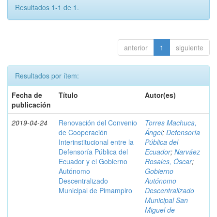
Resultados 1-1 de 1.
anterior
1
siguiente
Resultados por ítem:
Fecha de
Título
Autor(es)
publicación
2019-04-24
Renovación del Convenio
Torres Machuca,
de Cooperación
Ángel
;
Defensoría
Interinstitucional entre la
Pública del
Defensoría Pública del
Ecuador
;
Narváez
Ecuador y el Gobierno
Rosales, Óscar
;
Autónomo
Gobierno
Descentralizado
Autónomo
Municipal de Pimampiro
Descentralizado
Municipal San
Miguel de