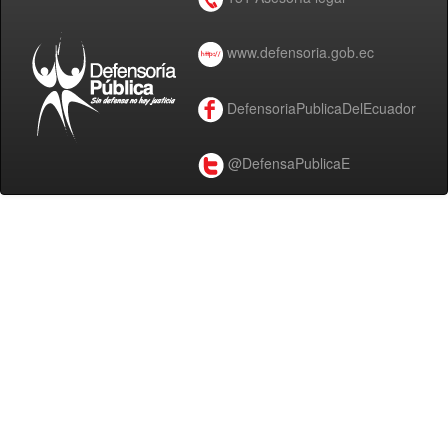
www.defensoria.gob.ec
DefensoriaPublicaDelEcuador
@DefensaPublicaE