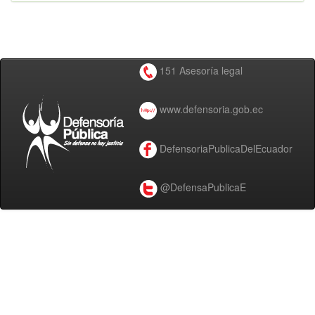
151 Asesoría legal
www.defensoria.gob.ec
DefensoriaPublicaDelEcuador
@DefensaPublicaE