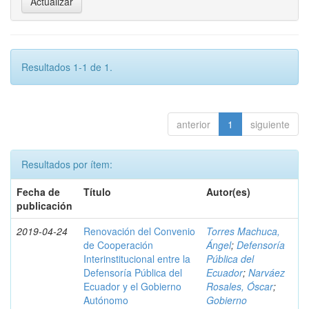
Resultados 1-1 de 1.
anterior
1
siguiente
Resultados por ítem:
Fecha de
Título
Autor(es)
publicación
2019-04-24
Renovación del Convenio
Torres Machuca,
de Cooperación
Ángel
;
Defensoría
Interinstitucional entre la
Pública del
Defensoría Pública del
Ecuador
;
Narváez
Ecuador y el Gobierno
Rosales, Óscar
;
Autónomo
Gobierno