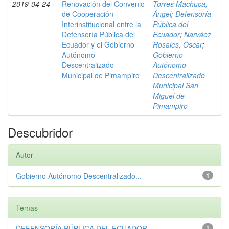
2019-04-24
Renovación del Convenio
Torres Machuca,
de Cooperación
Ángel
;
Defensoría
Interinstitucional entre la
Pública del
Defensoría Pública del
Ecuador
;
Narváez
Ecuador y el Gobierno
Rosales, Óscar
;
Autónomo
Gobierno
Descentralizado
Autónomo
Municipal de Pimampiro
Descentralizado
Municipal San
Miguel de
Pimampiro
Descubridor
Autor
Gobierno Autónomo Descentralizado...
1
Temas
DEFENSORÍA PÚBLICA DEL ECUADOR
1