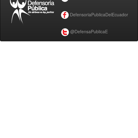
DefensoriaPublicaDelEcuador
@DefensaPublicaE