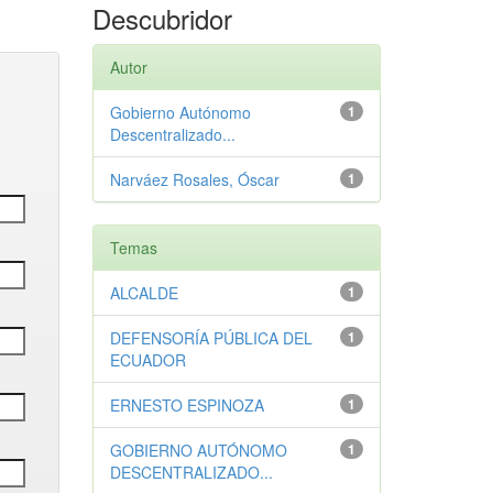
Descubridor
Autor
Gobierno Autónomo
1
Descentralizado...
Narváez Rosales, Óscar
1
Temas
ALCALDE
1
DEFENSORÍA PÚBLICA DEL
1
ECUADOR
ERNESTO ESPINOZA
1
GOBIERNO AUTÓNOMO
1
DESCENTRALIZADO...