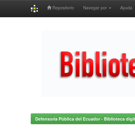
Repositorio
Navegar por
Ayuda
Skip
navigation
Defensoría Pública del Ecuador - Biblioteca digit