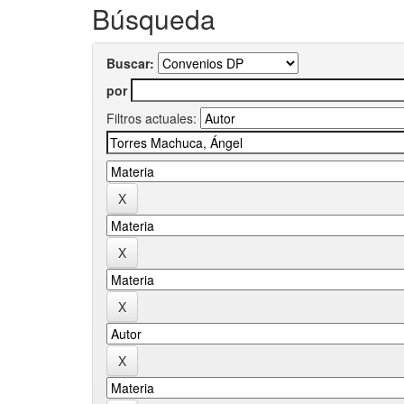
Búsqueda
Buscar:
por
Filtros actuales: