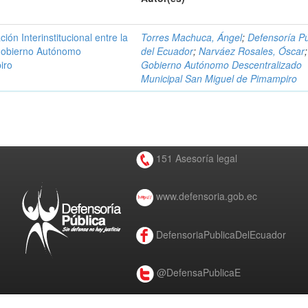
n Interinstitucional entre la
Torres Machuca, Ángel
;
Defensoría Pú
 Gobierno Autónomo
del Ecuador
;
Narváez Rosales, Óscar
;
iro
Gobierno Autónomo Descentralizado
Municipal San Miguel de Pimampiro
151 Asesoría legal
www.defensoria.gob.ec
DefensoriaPublicaDelEcuador
@DefensaPublicaE