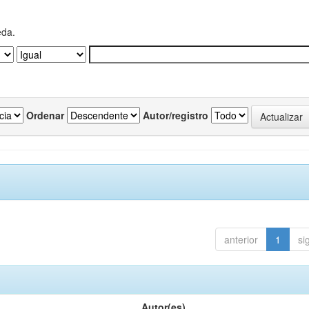
eda.
Ordenar
Autor/registro
anterior
1
si
Autor(es)