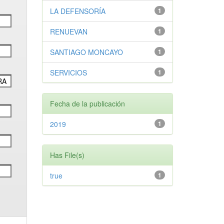
LA DEFENSORÍA
1
RENUEVAN
1
SANTIAGO MONCAYO
1
SERVICIOS
1
Fecha de la publicación
2019
1
Has File(s)
true
1