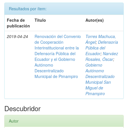
Resultados por ítem:
Fecha de
Título
Autor(es)
publicación
2019-04-24
Renovación del Convenio
Torres Machuca,
de Cooperación
Ángel
;
Defensoría
Interinstitucional entre la
Pública del
Defensoría Pública del
Ecuador
;
Narváez
Ecuador y el Gobierno
Rosales, Óscar
;
Autónomo
Gobierno
Descentralizado
Autónomo
Municipal de Pimampiro
Descentralizado
Municipal San
Miguel de
Pimampiro
Descubridor
Autor