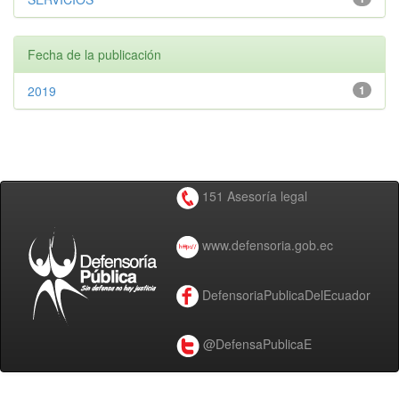
Fecha de la publicación
2019
1
151 Asesoría legal
www.defensoria.gob.ec
DefensoriaPublicaDelEcuador
@DefensaPublicaE