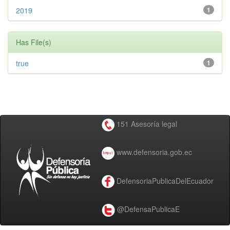
2019
1
Has File(s)
true
1
151 Asesoría legal
www.defensoria.gob.ec
DefensoriaPublicaDelEcuador
@DefensaPublicaE