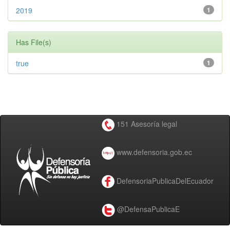
2019
1
Has File(s)
true
1
151 Asesoría legal
www.defensoria.gob.ec
DefensoriaPublicaDelEcuador
@DefensaPublicaE