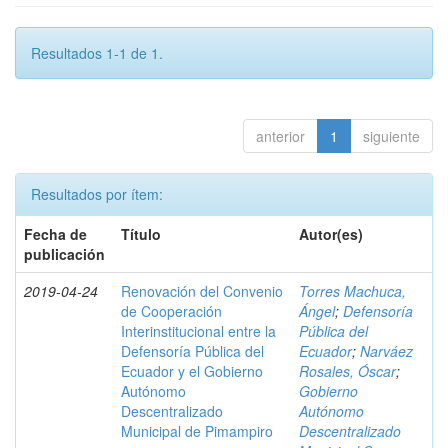
Resultados 1-1 de 1.
anterior
1
siguiente
Resultados por ítem:
Fecha de
Título
Autor(es)
publicación
2019-04-24
Renovación del Convenio
Torres Machuca,
de Cooperación
Ángel
;
Defensoría
Interinstitucional entre la
Pública del
Defensoría Pública del
Ecuador
;
Narváez
Ecuador y el Gobierno
Rosales, Óscar
;
Autónomo
Gobierno
Descentralizado
Autónomo
Municipal de Pimampiro
Descentralizado