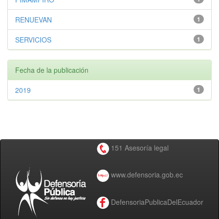
RENUEVAN
1
SERVICIOS
1
Fecha de la publicación
2019
1
151 Asesoría legal
www.defensoria.gob.ec
DefensoriaPublicaDelEcuador