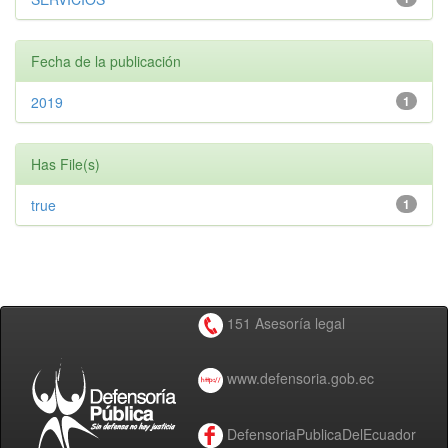
Fecha de la publicación
2019
1
Has File(s)
true
1
151 Asesoría legal
www.defensoria.gob.ec
DefensoriaPublicaDelEcuador