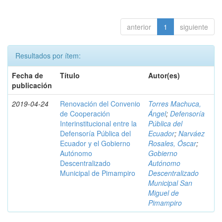
anterior
1
siguiente
Resultados por ítem:
Fecha de
Título
Autor(es)
publicación
2019-04-24
Renovación del Convenio
Torres Machuca,
de Cooperación
Ángel
;
Defensoría
Interinstitucional entre la
Pública del
Defensoría Pública del
Ecuador
;
Narváez
Ecuador y el Gobierno
Rosales, Óscar
;
Autónomo
Gobierno
Descentralizado
Autónomo
Municipal de Pimampiro
Descentralizado
Municipal San
Miguel de
Pimampiro