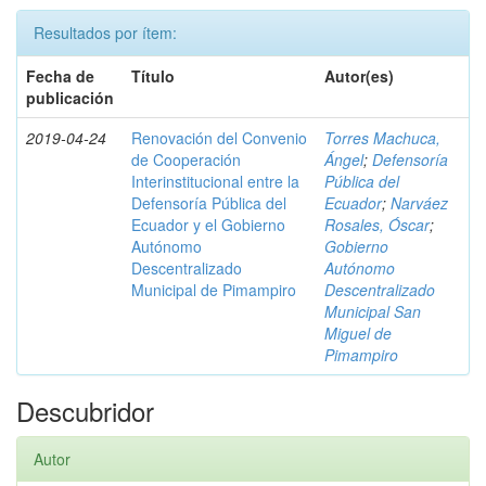
Resultados por ítem:
Fecha de
Título
Autor(es)
publicación
2019-04-24
Renovación del Convenio
Torres Machuca,
de Cooperación
Ángel
;
Defensoría
Interinstitucional entre la
Pública del
Defensoría Pública del
Ecuador
;
Narváez
Ecuador y el Gobierno
Rosales, Óscar
;
Autónomo
Gobierno
Descentralizado
Autónomo
Municipal de Pimampiro
Descentralizado
Municipal San
Miguel de
Pimampiro
Descubridor
Autor