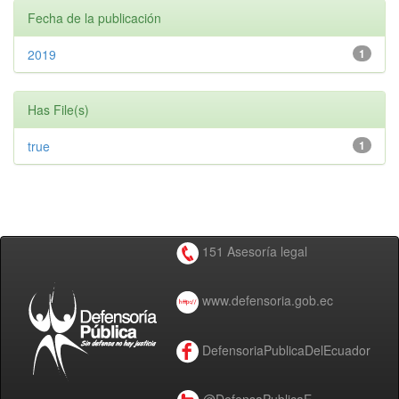
Fecha de la publicación
2019
1
Has File(s)
true
1
151 Asesoría legal
www.defensoria.gob.ec
DefensoriaPublicaDelEcuador