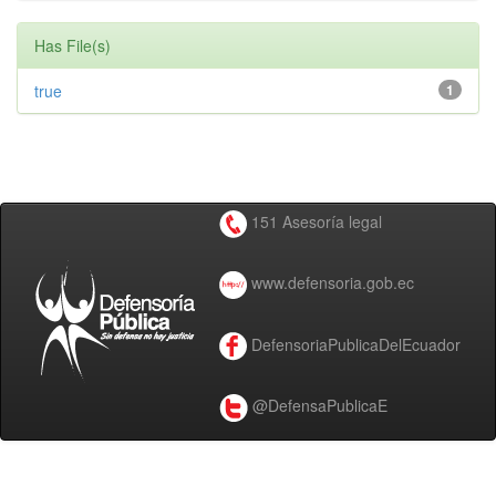
Has File(s)
true
1
151 Asesoría legal
www.defensoria.gob.ec
DefensoriaPublicaDelEcuador
@DefensaPublicaE