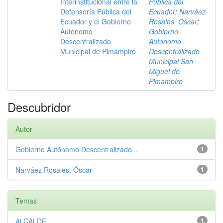
Interinstitucional entre la
Pública del
Defensoría Pública del
Ecuador
;
Narváez
Ecuador y el Gobierno
Rosales, Óscar
;
Autónomo
Gobierno
Descentralizado
Autónomo
Municipal de Pimampiro
Descentralizado
Municipal San
Miguel de
Pimampiro
Descubridor
Autor
Gobierno Autónomo Descentralizado...
1
Narváez Rosales, Óscar
1
Temas
ALCALDE
1