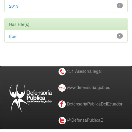
2019
1
Has File(s)
true
1
151 Asesoría legal
www.defensoria.gob.ec
DefensoriaPublicaDelEcuador
@DefensaPublicaE