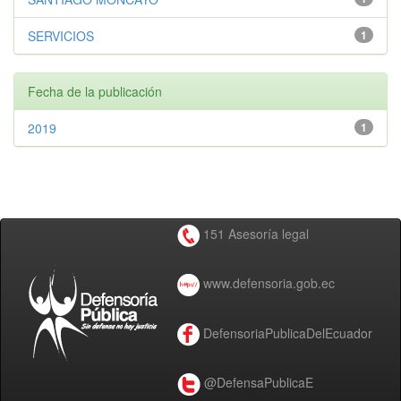
SERVICIOS
1
Fecha de la publicación
2019
1
151 Asesoría legal
www.defensoria.gob.ec
DefensoriaPublicaDelEcuador
@DefensaPublicaE