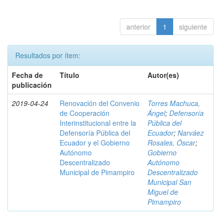
anterior
1
siguiente
Resultados por ítem:
Fecha de
Título
Autor(es)
publicación
2019-04-24
Renovación del Convenio
Torres Machuca,
de Cooperación
Ángel
;
Defensoría
Interinstitucional entre la
Pública del
Defensoría Pública del
Ecuador
;
Narváez
Ecuador y el Gobierno
Rosales, Óscar
;
Autónomo
Gobierno
Descentralizado
Autónomo
Municipal de Pimampiro
Descentralizado
Municipal San
Miguel de
Pimampiro