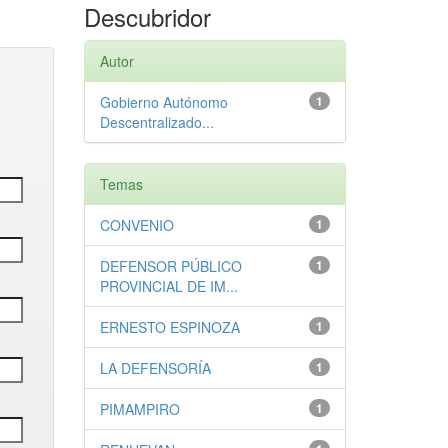
Descubridor
Autor
Gobierno Autónomo
1
Descentralizado...
Temas
CONVENIO
1
DEFENSOR PÚBLICO
1
PROVINCIAL DE IM...
ERNESTO ESPINOZA
1
LA DEFENSORÍA
1
PIMAMPIRO
1