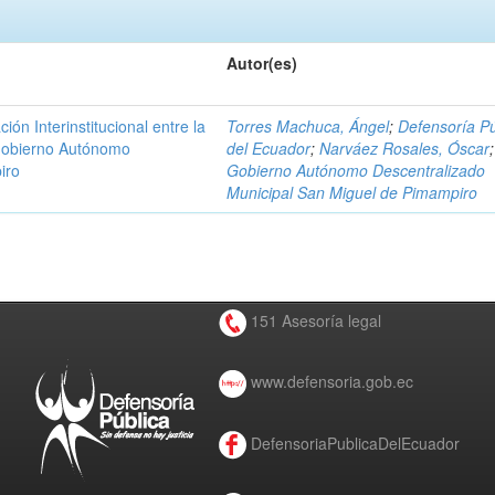
Autor(es)
n Interinstitucional entre la
Torres Machuca, Ángel
;
Defensoría Pú
 Gobierno Autónomo
del Ecuador
;
Narváez Rosales, Óscar
;
iro
Gobierno Autónomo Descentralizado
Municipal San Miguel de Pimampiro
151 Asesoría legal
www.defensoria.gob.ec
DefensoriaPublicaDelEcuador