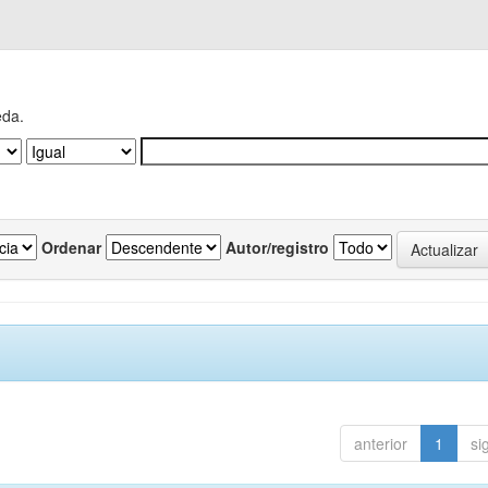
eda.
Ordenar
Autor/registro
anterior
1
si