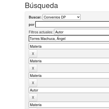
Búsqueda
Buscar:
por
Filtros actuales: