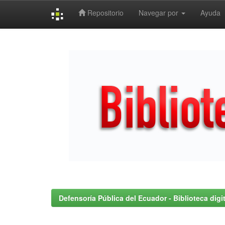
Repositorio
Navegar por
Ayuda
Skip
navigation
Defensoría Pública del Ecuador - Biblioteca digit