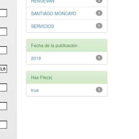
RENUEVAN
1
SANTIAGO MONCAYO
1
SERVICIOS
1
Fecha de la publicación
2019
1
Has File(s)
true
1