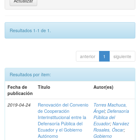
Resultados 1-1 de 1.
anterior
1
siguiente
Resultados por ítem:
Fecha de
Título
Autor(es)
publicación
2019-04-24
Renovación del Convenio
Torres Machuca,
de Cooperación
Ángel
;
Defensoría
Interinstitucional entre la
Pública del
Defensoría Pública del
Ecuador
;
Narváez
Ecuador y el Gobierno
Rosales, Óscar
;
Autónomo
Gobierno