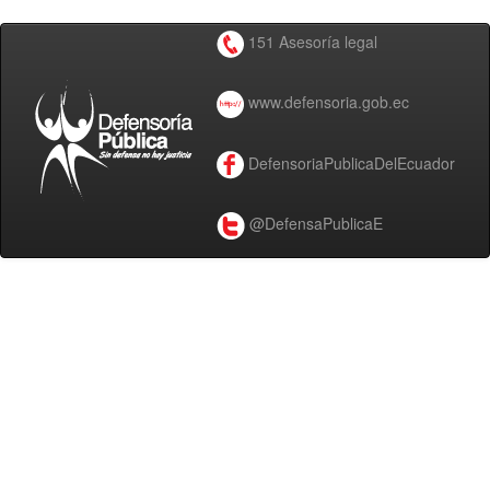
151 Asesoría legal
www.defensoria.gob.ec
DefensoriaPublicaDelEcuador
@DefensaPublicaE